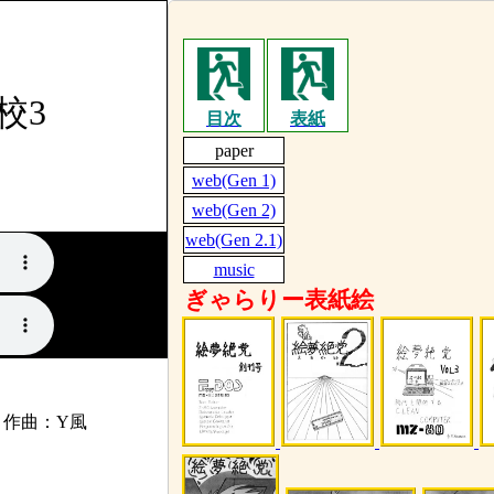
校3
作曲：Y風