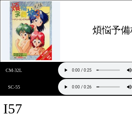
煩悩予備
CM-32L
SC-55
I57